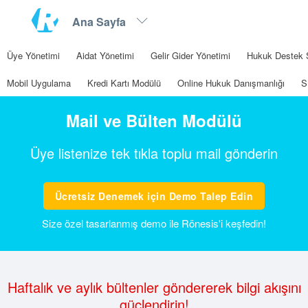
Üye Yönetimi
Aidat Yönetimi
Gelir Gider Yönetimi
Hukuk Destek 
Mobil Uygulama
Kredi Kartı Modülü
Online Hukuk Danışmanlığı
S
Mail ve Bülten Modülü
Üye listenize tek tıkla toplu mail gönderin
Ücretsiz Denemek için Demo Talep Edin
Size özel tasarlanmış demo ile Rönesis'i keşfedin!
Haftalık ve aylık bültenler göndererek bilgi akışını
güçlendirin!