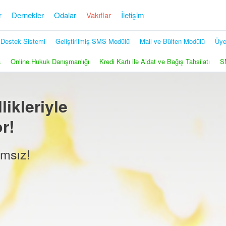
r
Dernekler
Odalar
Vakıflar
İletişim
Destek Sistemi
Geliştirilmiş SMS Modülü
Mail ve Bülten Modülü
Üye
a
Online Hukuk Danışmanlığı
Kredi Kartı ile Aidat ve Bağış Tahsilatı
S
ikleriyle
or!
msız!