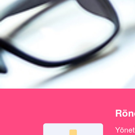
Röne
Yöneti