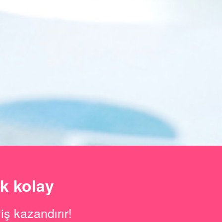
k kolay
iş kazandırır!