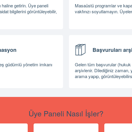
ı haline getirin. Üye paneli
Masaüstü programlar ve kapalı 
idat bilgilerini görüntüleyebilir,
vakfınızı soyutlamayın. Üyeleri
nasyon
Başvuruları arş
e eş güdümlü yönetim imkanı
Gelen tüm başvurular (hukuk de
arşivlenir. Dilediğiniz zaman,
arama yapıp, görüntüleyebilirs
Üye Paneli Nasıl İşler?