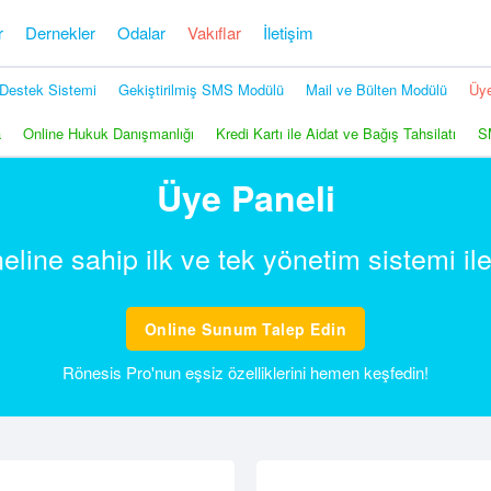
r
Dernekler
Odalar
Vakıflar
İletişim
Destek Sistemi
Gekiştirilmiş SMS Modülü
Mail ve Bülten Modülü
Üye
a
Online Hukuk Danışmanlığı
Kredi Kartı ile Aidat ve Bağış Tahsilatı
S
Üye Paneli
line sahip ilk ve tek yönetim sistemi ile
Online Sunum Talep Edin
Rönesis Pro'nun eşsiz özelliklerini hemen keşfedin!