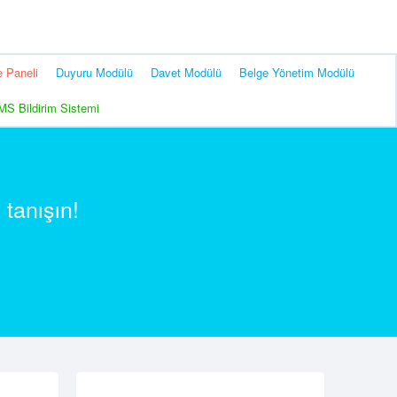
 Paneli
Duyuru Modülü
Davet Modülü
Belge Yönetim Modülü
MS Bildirim Sistemi
 tanışın!