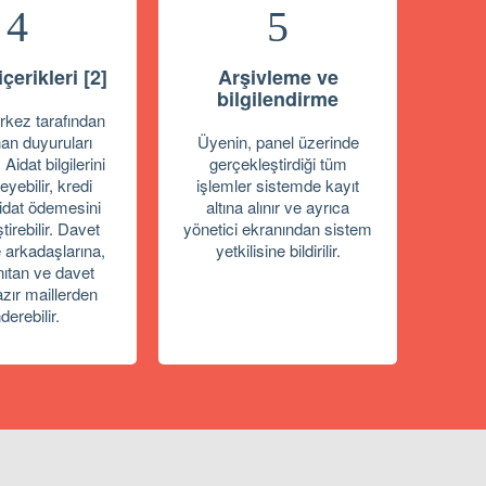
4
5
çerikleri [2]
Arşivleme ve
bilgilendirme
kez tarafından
an duyuruları
Üyenin, panel üzerinde
 Aidat bilgilerini
gerçekleştirdiği tüm
eyebilir, kredi
işlemler sistemde kayıt
aidat ödemesini
altına alınır ve ayrıca
tirebilir. Davet
yönetici ekranından sistem
 arkadaşlarına,
yetkilisine bildirilir.
anıtan ve davet
azır maillerden
derebilir.