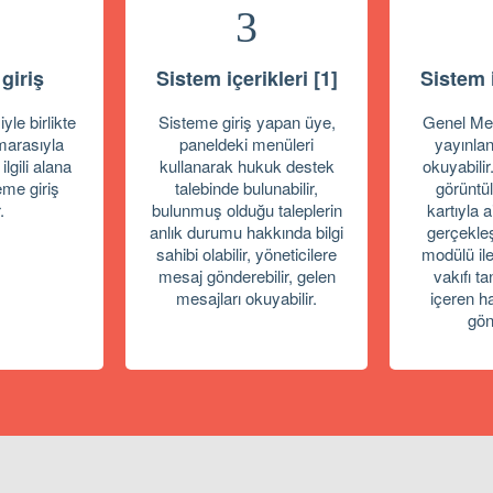
3
giriş
Sistem içerikleri [1]
Sistem i
yle birlikte
Sisteme giriş yapan üye,
Genel Mer
marasıyla
paneldeki menüleri
yayınlan
 ilgili alana
kullanarak hukuk destek
okuyabilir.
eme giriş
talebinde bulunabilir,
görüntül
.
bulunmuş olduğu taleplerin
kartıyla 
anlık durumu hakkında bilgi
gerçekleş
sahibi olabilir, yöneticilere
modülü ile
mesaj gönderebilir, gelen
vakıfı t
mesajları okuyabilir.
içeren h
gön