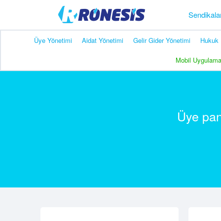
Sendikala
Üye Yönetimi
Aidat Yönetimi
Gelir Gider Yönetimi
Hukuk 
Mobil Uygulam
Üye pane