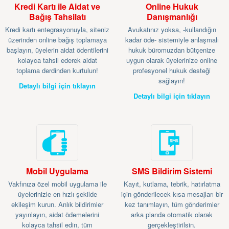
Kredi Kartı ile Aidat ve
Online Hukuk
Bağış Tahsilatı
Danışmanlığı
Kredi kartı entegrasyonuyla, siteniz
Avukatınız yoksa, -kullandığın
üzerinden online bağış toplamaya
kadar öde- sistemiyle anlaşmalı
başlayın, üyelerin aidat ödentilerini
hukuk büromuzdan bütçenize
kolayca tahsil ederek aidat
uygun olarak üyelerinize online
toplama derdinden kurtulun!
profesyonel hukuk desteği
sağlayın!
Detaylı bilgi için tıklayın
Detaylı bilgi için tıklayın
Mobil Uygulama
SMS Bildirim Sistemi
Vakfınıza özel mobil uygulama ile
Kayıt, kutlama, tebrik, hatırlatma
üyelerinizle en hızlı şekilde
için gönderilecek kısa mesajları bir
ekileşim kurun. Anlık bildirimler
kez tanımlayın, tüm gönderimler
yayınlayın, aidat ödemelerini
arka planda otomatik olarak
kolayca tahsil edin, tüm
gerçekleştirilsin.