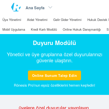
Üye Yönetimi
Aidat Yönetimi
Gelir Gider Yönetimi
Hukuk Destek 
Mobil Uygulama
Kredi Kartı Modülü
Online Hukuk Danışmanlığı
S
Duyuru Modülü
Yönetici ve üye gruplarına özel duyurularınızı
güvenle ulaştırın.
Online Sunum Talep Edin
Rönesis Pro'nun eşsiz özelliklerini hemen keşfedin!
üyelere özel duyurular yayınlayın.